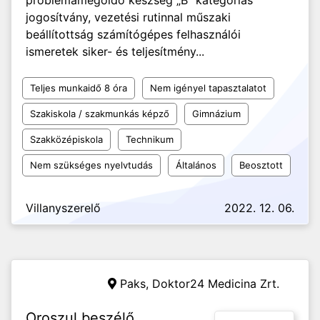
problémamegoldó készség „B” kategóriás
jogosítvány, vezetési rutinnal műszaki
beállítottság számítógépes felhasználói
ismeretek siker- és teljesítmény...
Teljes munkaidő 8 óra
Nem igényel tapasztalatot
Szakiskola / szakmunkás képző
Gimnázium
Szakközépiskola
Technikum
Nem szükséges nyelvtudás
Általános
Beosztott
Villanyszerelő
2022. 12. 06.
Paks,
Doktor24 Medicina Zrt.
Oroszul beszélő