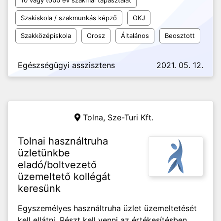
10 vagy több év szakmai tapasztalat
Szakiskola / szakmunkás képző
OKJ
Szakközépiskola
Orosz
Általános
Beosztott
Egészségügyi asszisztens
2021. 05. 12.
Tolna,
Sze-Turi Kft.
Tolnai használtruha
üzletünkbe
eladó/boltvezető
üzemeltető kollégát
keresünk
Egyszemélyes használtruha üzlet üzemeltetését
kell ellátni. Részt kell venni az értékesítésben