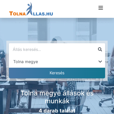
Tolna megye állások és
munkák
4 darab találat