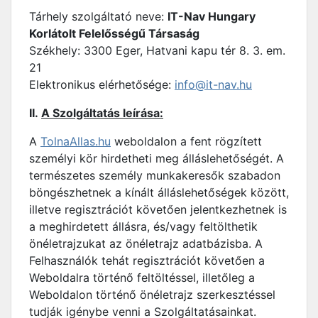
Tárhely szolgáltató neve:
IT-Nav Hungary
Korlátolt Felelősségű Társaság
Székhely: 3300 Eger, Hatvani kapu tér 8. 3. em.
21
Elektronikus elérhetősége:
info@it-nav.hu
II.
A Szolgáltatás leírása:
A
TolnaAllas.hu
weboldalon a fent rögzített
személyi kör hirdetheti meg álláslehetőségét. A
természetes személy munkakeresők szabadon
böngészhetnek a kínált álláslehetőségek között,
illetve regisztrációt követően jelentkezhetnek is
a meghirdetett állásra, és/vagy feltölthetik
önéletrajzukat az önéletrajz adatbázisba. A
Felhasználók tehát regisztrációt követően a
Weboldalra történő feltöltéssel, illetőleg a
Weboldalon történő önéletrajz szerkesztéssel
tudják igénybe venni a Szolgáltatásainkat.