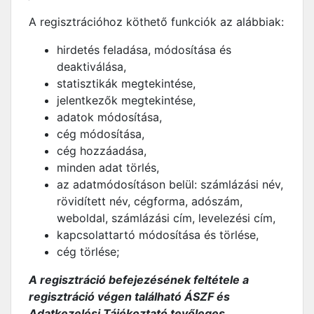
A regisztrációhoz köthető funkciók az alábbiak:
hirdetés feladása, módosítása és
deaktiválása,
statisztikák megtekintése,
jelentkezők megtekintése,
adatok módosítása,
cég módosítása,
cég hozzáadása,
minden adat törlés,
az adatmódosításon belül: számlázási név,
rövidített név, cégforma, adószám,
weboldal, számlázási cím, levelezési cím,
kapcsolattartó módosítása és törlése,
cég törlése;
A regisztráció befejezésének feltétele a
regisztráció végen található ÁSZF és
Adatkezelési Tájékoztató tevőleges