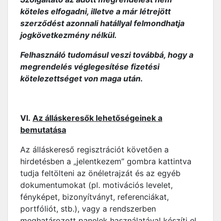
köteles elfogadni, illetve a már létrejött
szerződést azonnali hatállyal felmondhatja
jogkövetkezmény nélkül.
Felhasználó tudomásul veszi továbbá, hogy a
megrendelés véglegesítése fizetési
kötelezettséget von maga után.
VI.
Az álláskeresők lehetőségeinek a
bemutatása
Az álláskereső regisztrációt követően a
hirdetésben a „jelentkezem” gombra kattintva
tudja feltölteni az önéletrajzát és az egyéb
dokumentumokat (pl. motivációs levelet,
fényképet, bizonyítványt, referenciákat,
portfóliót, stb.), vagy a rendszerben
meghatározott panelek használatával készíti el