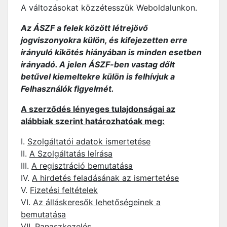
A változásokat közzétesszük Weboldalunkon.
Az ÁSZF a felek között létrejövő
jogviszonyokra külön, és kifejezetten erre
irányuló kikötés hiányában is minden esetben
irányadó. A jelen ÁSZF-ben vastag dőlt
betűvel kiemeltekre külön is felhívjuk a
Felhasználók figyelmét.
A szerződés lényeges tulajdonságai az
alábbiak szerint határozhatóak meg:
I.
Szolgáltatói adatok ismertetése
II.
A Szolgáltatás leírása
III.
A regisztráció bemutatása
IV.
A hirdetés feladásának az ismertetése
V.
Fizetési feltételek
VI.
Az álláskeresők lehetőségeinek a
bemutatása
VII.
Panaszkezelés