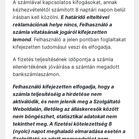
A számlával kapcsolatos kifogásokat, annak
kézhezvételétől számított 8 naptári napon belül
írásban kell közölni.
E határidő elteltével
reklamációnak helye nincs, Felhasználó a
számla vitatásának jogáról kifejezetten
lemond
. Felhasználó a jelen pontban foglaltakat
kifejezetten tudomásul veszi és elfogadja.
A fizetés teljesítésének időpontja a számla
ellenértékének jóváírása a számlán megadott
bankszámlaszámon.
Felhasználó kifejezetten elfogadja, hogy a
számla teljesítéséig a hirdetése nem
aktiválódik, és nem jelenik meg a Szolgáltató
Weboldalán, illetőleg az álláskeresők között
nem böngészhet, statisztikai adatokat nem
tekinthet meg. A fizetési kötelezettség 8
(nyolc) napot meghaladó elmaradása esetén a
Szolgáltató az adott megrendelést nem