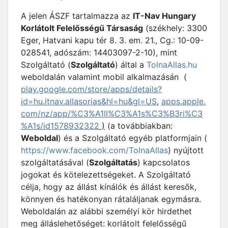
A jelen ÁSZF tartalmazza az
IT-Nav Hungary
Korlátolt Felelősségű Társaság
(székhely: 3300
Eger, Hatvani kapu tér 8. 3. em. 21., Cg.: 10-09-
028541, adószám: 14403097-2-10), mint
Szolgáltató (
Szolgáltató
) által a
TolnaAllas.hu
weboldalán valamint mobil alkalmazásán (
play.google.com/store/apps/details?
id=hu.itnav.allasorias&hl=hu&gl=US
,
apps.apple.
com/nz/app/%C3%A1ll%C3%A1s%C3%B3ri%C3
%A1s/id1578932322
)
(a továbbiakban:
Weboldal
) és a Szolgáltató egyéb platformjain (
https://www.facebook.com/TolnaAllas
) nyújtott
szolgáltatásával (
Szolgáltatás
) kapcsolatos
jogokat és kötelezettségeket. A Szolgáltató
célja, hogy az állást kínálók és állást keresők,
könnyen és hatékonyan rátaláljanak egymásra.
Weboldalán az alábbi személyi kör hirdethet
meg álláslehetőséget: korlátolt felelősségű