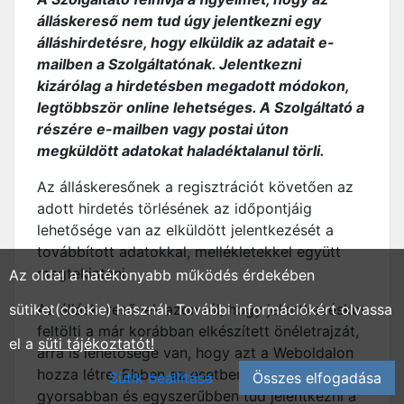
álláskereső nem tud úgy jelentkezni egy
álláshirdetésre, hogy elküldik az adatait e-
mailben a Szolgáltatónak. Jelentkezni
kizárólag a hirdetésben megadott módokon,
legtöbbször online lehetséges. A Szolgáltató a
részére e-mailben vagy postai úton
megküldött adatokat haladéktalanul törli.
Az álláskeresőnek a regisztrációt követően az
adott hirdetés törlésének az időpontjáig
lehetősége van az elküldött jelentkezését a
továbbított adatokkal, mellékletekkel együtt
megtekinteni.
Az oldal a hatékonyabb működés érdekében
sütiket(cookie) használ. További információkért olvassa
Az álláskeresőnek azon túl, hogy jelentkezéskor
feltölti a már korábban elkészített önéletrajzát,
el a
süti tájékoztatót!
arra is lehetősége van, hogy azt a Weboldalon
hozza létre. Ebben az esetben az álláskereső
Sütik beállítása
Összes elfogadása
gyorsabban és egyszerűbben tud jelentkezni a