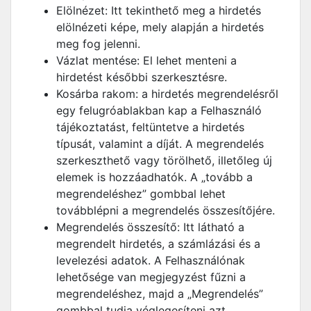
Elölnézet: Itt tekinthető meg a hirdetés
elölnézeti képe, mely alapján a hirdetés
meg fog jelenni.
Vázlat mentése: El lehet menteni a
hirdetést későbbi szerkesztésre.
Kosárba rakom: a hirdetés megrendelésről
egy felugróablakban kap a Felhasználó
tájékoztatást, feltüntetve a hirdetés
típusát, valamint a díját. A megrendelés
szerkeszthető vagy törölhető, illetőleg új
elemek is hozzáadhatók. A „tovább a
megrendeléshez” gombbal lehet
továbblépni a megrendelés összesítőjére.
Megrendelés összesítő: Itt látható a
megrendelt hirdetés, a számlázási és a
levelezési adatok. A Felhasználónak
lehetősége van megjegyzést fűzni a
megrendeléshez, majd a „Megrendelés”
gombbal tudja véglegesíteni azt.