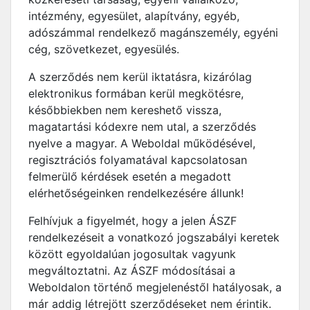
intézmény, egyesület, alapítvány, egyéb,
adószámmal rendelkező magánszemély, egyéni
cég, szövetkezet, egyesülés.
A szerződés nem kerül iktatásra, kizárólag
elektronikus formában kerül megkötésre,
későbbiekben nem kereshető vissza,
magatartási kódexre nem utal, a szerződés
nyelve a magyar. A Weboldal működésével,
regisztrációs folyamatával kapcsolatosan
felmerülő kérdések esetén a megadott
elérhetőségeinken rendelkezésére állunk!
Felhívjuk a figyelmét, hogy a jelen ÁSZF
rendelkezéseit a vonatkozó jogszabályi keretek
között egyoldalúan jogosultak vagyunk
megváltoztatni. Az ÁSZF módosításai a
Weboldalon történő megjelenéstől hatályosak, a
már addig létrejött szerződéseket nem érintik.