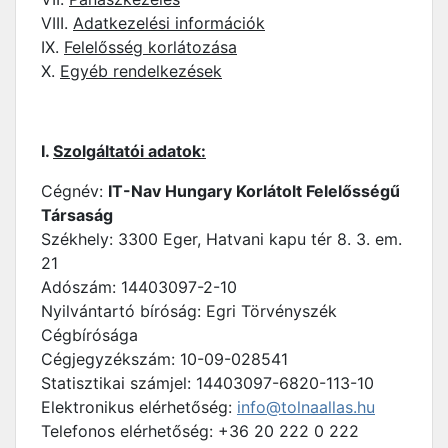
VIII.
Adatkezelési információk
IX.
Felelősség korlátozása
X.
Egyéb rendelkezések
I.
Szolgáltatói adatok:
Cégnév:
IT-Nav Hungary Korlátolt Felelősségű
Társaság
Székhely: 3300 Eger, Hatvani kapu tér 8. 3. em.
21
Adószám: 14403097-2-10
Nyilvántartó bíróság: Egri Törvényszék
Cégbírósága
Cégjegyzékszám: 10-09-028541
Statisztikai számjel: 14403097-6820-113-10
Elektronikus elérhetőség:
info@tolnaallas.hu
Telefonos elérhetőség: +36 20 222 0 222