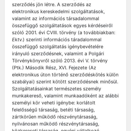
szerződés jön létre. A szerződés az
elektronikus kereskedelmi szolgáltatások,
valamint az információs társadalommal
összefüggő szolgáltatások egyes kérdéseiről
szóló 2001. évi CVIII. törvény (a továbbiakban:
Ektv.
) szerinti információs táradalommal
összefüggő szolgáltatás igénybevételére
irányuló szerződésnek, valamint a Polgári
Törvénykönyvről szóló 2013. évi V. törvény
(Ptk.) Második Rész, XVI. Fejezete (Az
elektronikus úton történő szerződéskötés külön
szabályai) szerint kötött szerződésnek minősül.
Szolgáltatásainkat természetes személy
munkakereső, valamint munkaadóként az alábbi
személyi kör veheti igénybe: korlátolt
felelősségű társaság, betéti társaság,
zártkörűen működő részvénytársaság,
nyilvánosan működő részvénytársaság,
közkereseti társaság, egyéni vállalkozó,