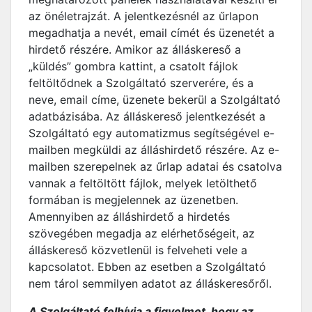
az önéletrajzát. A jelentkezésnél az űrlapon
megadhatja a nevét, email címét és üzenetét a
hirdető részére. Amikor az álláskereső a
„küldés” gombra kattint, a csatolt fájlok
feltöltődnek a Szolgáltató szerverére, és a
neve, email címe, üzenete bekerül a Szolgáltató
adatbázisába. Az álláskereső jelentkezését a
Szolgáltató egy automatizmus segítségével e-
mailben megküldi az álláshirdető részére. Az e-
mailben szerepelnek az űrlap adatai és csatolva
vannak a feltöltött fájlok, melyek letölthető
formában is megjelennek az üzenetben.
Amennyiben az álláshirdető a hirdetés
szövegében megadja az elérhetőségeit, az
álláskereső közvetlenül is felveheti vele a
kapcsolatot. Ebben az esetben a Szolgáltató
nem tárol semmilyen adatot az álláskeresőről.
A Szolgáltató felhívja a figyelmet, hogy az