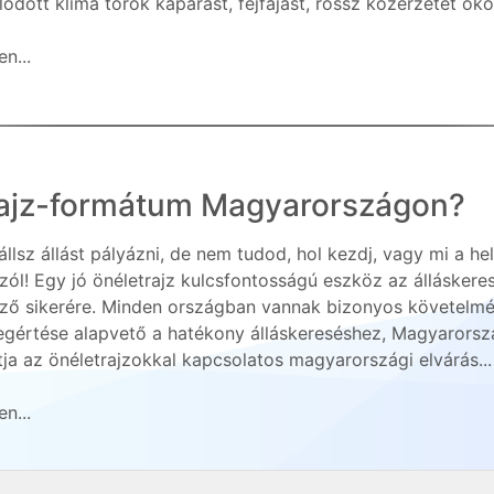
ódott klíma torok kaparást, fejfájást, rossz közérzetet oko.
n...
trajz-formátum Magyarországon?
állsz állást pályázni, de nem tudod, hol kezdj, vagy mi a h
zól! Egy jó önéletrajz kulcsfontosságú eszköz az álláskeres
ező sikerére. Minden országban vannak bizonyos követelmén
gértése alapvető a hatékony álláskereséshez, Magyarorsz
ja az önéletrajzokkal kapcsolatos magyarországi elvárás...
n...