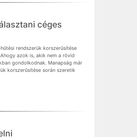
álasztani céges
-hűtési rendszerük korszerűsítése
 Ahogy azok is, akik nem a rövid
okban gondolkodnak. Manapság már
rük korszerűsítése során szeretik
lni