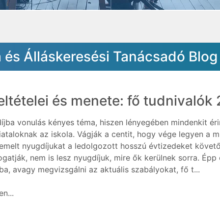
a és Álláskeresési Tanácsadó Blog
eltételei és menete: fő tudnivaló
íjba vonulás kényes téma, hiszen lényegében mindenkit éri
fiataloknak az iskola. Vágják a centit, hogy vége legyen a 
melt nyugdíjukat a ledolgozott hosszú évtizedeket követő
ogatják, nem is lesz nyugdíjuk, mire ők kerülnek sorra. Épp 
ba, avagy megvizsgálni az aktuális szabályokat, fő t...
n...