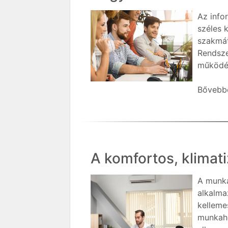
Az info
széles 
szakmát
Rendsze
működés
Bővebbe
A komfortos, klimat
A munka
alkalma
kelleme
munkahe