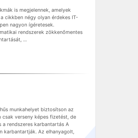
zakmák is megjelennek, amelyek
a cikkben négy olyan érdekes IT-
pen nagyon ígéretesek.
ormatikai rendszerek zökkenőmentes
artását, ...
 hűs munkahelyet biztosítson az
csak verseny képes fizetést, de
s a rendszeres karbantartás A
 karbantartják. Az elhanyagolt,