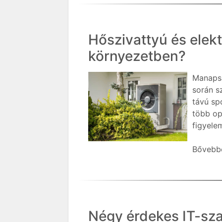
Hőszivattyú és elek
környezetben?
Manapsá
során s
távú sp
több op
figyele
Bővebbe
Négy érdekes IT-sz