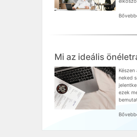
elkoszol
Bővebbe
Mi az ideális önéle
Készen 
neked s
jelentk
ezek me
bemutat
Bővebbe