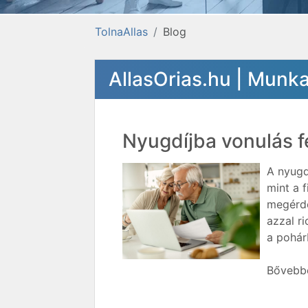
TolnaAllas
Blog
AllasOrias.hu | Munk
Nyugdíjba vonulás f
A nyugd
mint a 
megérde
azzal ri
a pohár
Bővebbe