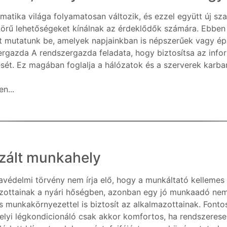
rmatika világa folyamatosan változik, és ezzel együtt új s
körű lehetőségeket kínálnak az érdeklődők számára. Ebben 
 mutatunk be, amelyek napjainkban is népszerűek vagy ép
rgazda A rendszergazda feladata, hogy biztosítsa az inf
ét. Ez magában foglalja a hálózatok és a szerverek karbant
n...
izált munkahely
védelmi törvény nem írja elő, hogy a munkáltató kellemes
zottainak a nyári hőségben, azonban egy jó munkaadó nem 
s munkakörnyezettel is biztosít az alkalmazottainak. Fonto
lyi légkondicionáló csak akkor komfortos, ha rendszeresen