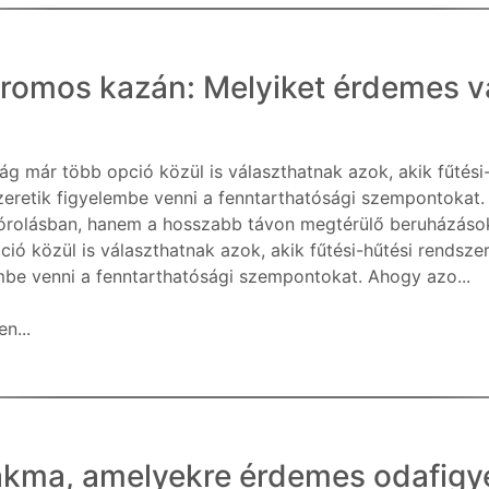
tromos kazán: Melyiket érdemes v
g már több opció közül is választhatnak azok, akik fűtési
zeretik figyelembe venni a fenntarthatósági szempontokat.
órolásban, hanem a hosszabb távon megtérülő beruházás
ció közül is választhatnak azok, akik fűtési-hűtési rendsze
mbe venni a fenntarthatósági szempontokat. Ahogy azo...
n...
akma, amelyekre érdemes odafigye