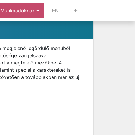
Munkaadóknak
EN
DE
 a megjelenő legördülő menüből
etősége van jelszava
szót a megfelelő mezőkbe. A
amint speciális karaktereket is
 követően a továbbiakban már az új