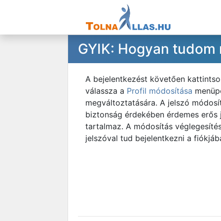
GYIK: Hogyan tudom m
A bejelentkezést követően kattintso
válassza a
Profil módosítása
menüpon
megváltoztatására. A jelszó módosít
biztonság érdekében érdemes erős je
tartalmaz. A módosítás véglegesíté
jelszóval tud bejelentkezni a fiókjáb