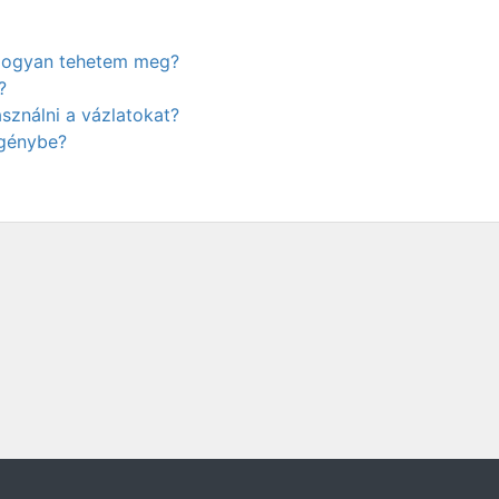
. Hogyan tehetem meg?
?
ználni a vázlatokat?
igénybe?