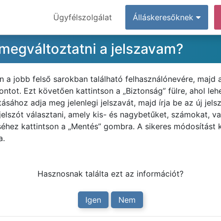
Ügyfélszolgálat
Álláskeresőknek
egváltoztatni a jelszavam?
n a jobb felső sarokban található felhasználónevére, majd
tot. Ezt követően kattintson a „Biztonság” fülre, ahol leh
ásához adja meg jelenlegi jelszavát, majd írja be az új jel
lszót választani, amely kis- és nagybetűket, számokat, val
séhez kattintson a „Mentés” gombra. A sikeres módosítást
a.
Hasznosnak találta ezt az információt?
Igen
Nem