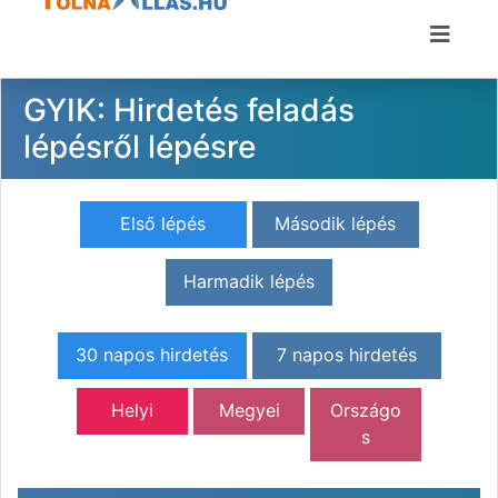
GYIK: Hirdetés feladás
lépésről lépésre
Első lépés
Második lépés
Harmadik lépés
30 napos hirdetés
7 napos hirdetés
Helyi
Megyei
Országo
s