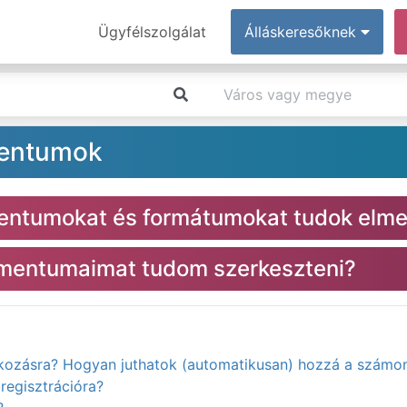
Ügyfélszolgálat
Álláskeresőknek
mentumok
entumokat és formátumokat tudok elme
kumentumaimat tudom szerkeszteni?
atkozásra? Hogyan juthatok (automatikusan) hozzá a számo
regisztrációra?