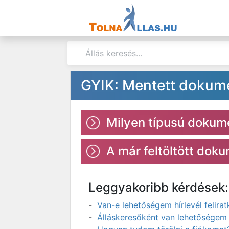
GYIK: Mentett doku
Milyen típusú dokum
A már feltöltött do
Leggyakoribb kérdések:
Van-e lehetőségem hírlevél felir
Álláskeresőként van lehetőségem 