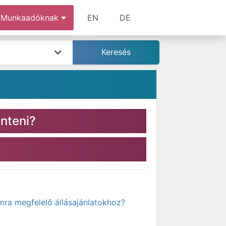
Munkaadóknak
EN
DE
nteni?
mra megfelelő állásajánlatokhoz?