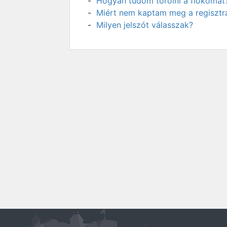
Hogyan tudom törölni a fiókomat
Miért nem kaptam meg a regisztrá
Milyen jelszót válasszak?