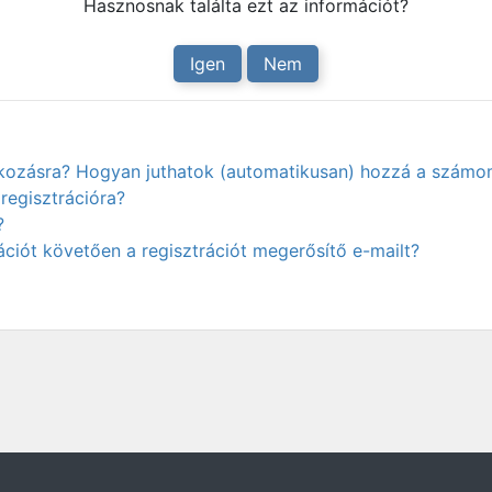
Hasznosnak találta ezt az információt?
Igen
Nem
atkozásra? Hogyan juthatok (automatikusan) hozzá a számo
regisztrációra?
?
ciót követően a regisztrációt megerősítő e-mailt?