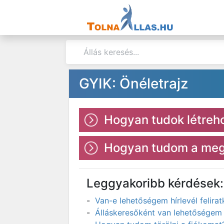
GYIK: Önéletrajz
Hogyan tudok létreho
Hogyan tudom a megl
Leggyakoribb kérdések:
Van-e lehetőségem hírlevél felir
Álláskeresőként van lehetőségem 