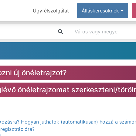
Ügyfélszolgálat
Álláskeresőknek
zni új önéletrajzot?
évő önéletrajzomat szerkeszteni/töröl
atkozásra? Hogyan juthatok (automatikusan) hozzá a számo
regisztrációra?