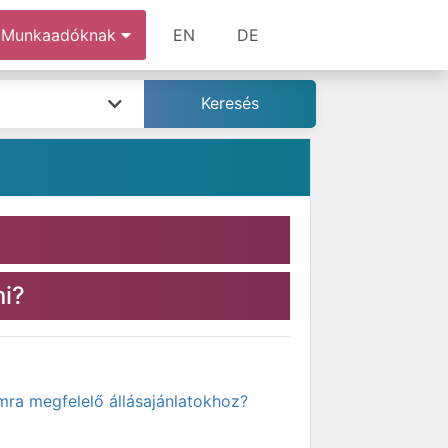
Munkaadóknak
EN
DE
ni?
mra megfelelő állásajánlatokhoz?