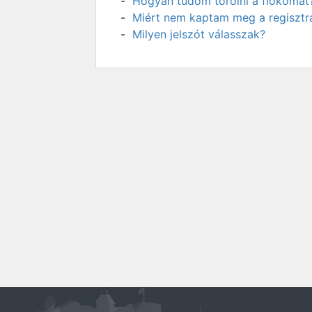
Hogyan tudom törölni a fiókomat
Miért nem kaptam meg a regisztrá
Milyen jelszót válasszak?