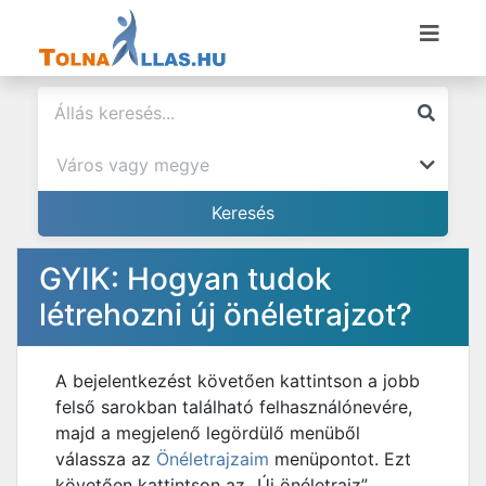
GYIK: Hogyan tudok
létrehozni új önéletrajzot?
A bejelentkezést követően kattintson a jobb
felső sarokban található felhasználónevére,
majd a megjelenő legördülő menüből
válassza az
Önéletrajzaim
menüpontot. Ezt
követően kattintson az „Új önéletrajz”